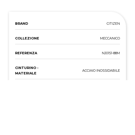
BRAND
CITIZEN
COLLEZIONE
MECCANICO
REFERENZA
NJ0151-88M
CINTURINO -
ACCIAIO INOSSIDABILE
MATERIALE
CASSA -
ACCIAIO
MATERIALE
MOVIMENTO
AUTOMATICO
CASSA - DIAMETRO
40 MM