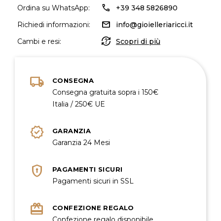
call
Ordina su WhatsApp:
+39 348 5826890
mail
Richiedi informazioni:
info@gioielleriaricci.it
question_exchange
Cambi e resi:
Scopri di più
local_shipping
CONSEGNA
Consegna gratuita sopra i 150€
Italia / 250€ UE
verified
GARANZIA
Garanzia 24 Mesi
encrypted
PAGAMENTI SICURI
Pagamenti sicuri in SSL
redeem
CONFEZIONE REGALO
Confezione regalo disponibile