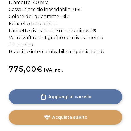
Diametro: 40 MM
Cassa in acciaio inossidabile 316L
Colore del quadrante: Blu
Fondello trasparente
Lancette rivestite in Superluminova®
Vetro zaffiro antigraffio con rivestimento
antiriflesso
Bracciale intercambiabile a sgancio rapido
775,00
€
IVA incl.
shopping_bag
Aggiungi al carrello
diamond
Acquista subito