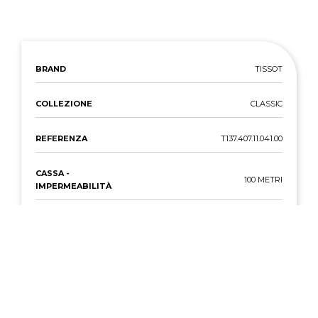
BRAND
TISSOT
COLLEZIONE
CLASSIC
REFERENZA
T137.407.11.041.00
CASSA -
100 METRI
IMPERMEABILITÀ
CASSA -
ACCIAIO INOSSIDABILE
MATERIALE
CINTURINO -
ACCIAIO INOSSIDABILE
MATERIALE
MOVIMENTO
AUTOMATICO