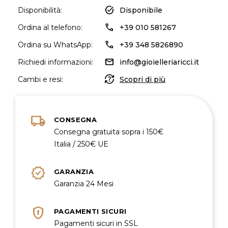
task_alt
Disponibilità:
Disponibile
call
Ordina al telefono:
+39 010 581267
call
Ordina su WhatsApp:
+39 348 5826890
mail
Richiedi informazioni:
info@gioielleriaricci.it
question_exchange
Cambi e resi:
Scopri di più
local_shipping
CONSEGNA
Consegna gratuita sopra i 150€
Italia / 250€ UE
verified
GARANZIA
Garanzia 24 Mesi
encrypted
PAGAMENTI SICURI
Pagamenti sicuri in SSL