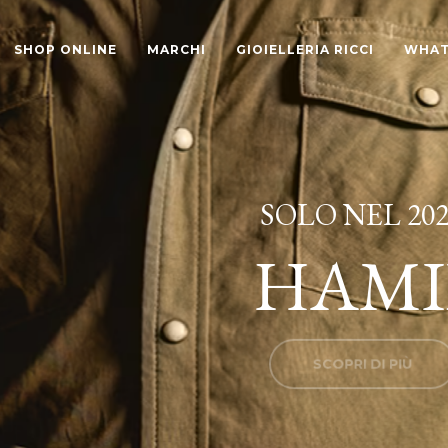
SHOP ONLINE
MARCHI
GIOIELLERIA RICCI
WHAT
SOLO NEL 202
HAMI
SCOPRI DI PIÙ