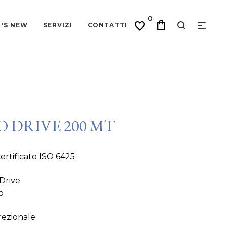
0
shopping_bag
favorite
'S NEW
SERVIZI
CONTATTI
O DRIVE 200 MT
certificato ISO 6425
Drive
o
rezionale