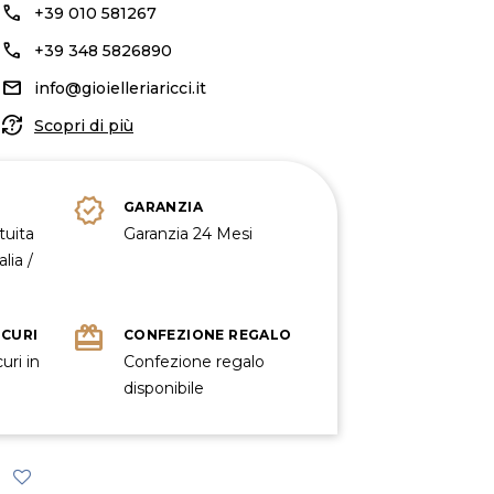
call
+39 010 581267
call
+39 348 5826890
mail
info@gioielleriaricci.it
question_exchange
Scopri di più
verified
GARANZIA
tuita
Garanzia 24 Mesi
lia /
redeem
ICURI
CONFEZIONE REGALO
uri in
Confezione regalo
disponibile