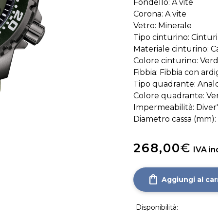
Fondello: A vite
Corona: A vite
Vetro: Minerale
Tipo cinturino: Cintur
Materiale cinturino: 
Colore cinturino: Ver
Fibbia: Fibbia con ardi
Tipo quadrante: Anal
Colore quadrante: Ve
Impermeabilità: Diver
Diametro cassa (mm):
268,00
€
IVA inc
shopping_bag
Aggiungi al car
Disponibilità: