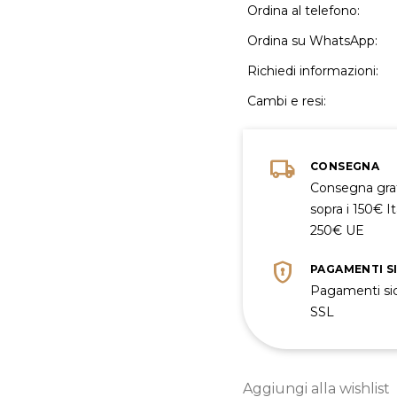
Ordina al telefono:
Ordina su WhatsApp:
Richiedi informazioni:
Cambi e resi:
local_shipping
CONSEGNA
Consegna gra
sopra i 150€ Ita
250€ UE
encrypted
PAGAMENTI S
Pagamenti sic
SSL
Aggiungi alla wishlist