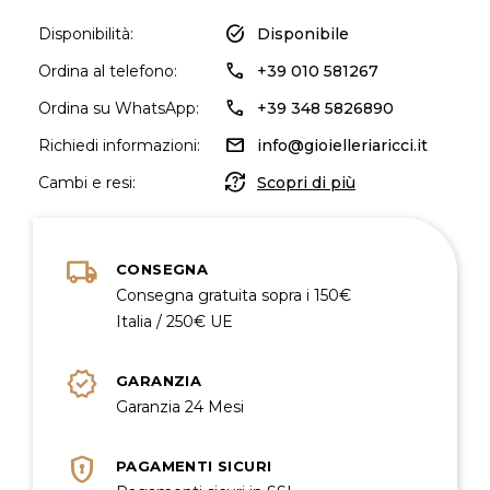
task_alt
Disponibilità:
Disponibile
call
Ordina al telefono:
+39 010 581267
call
Ordina su WhatsApp:
+39 348 5826890
mail
Richiedi informazioni:
info@gioielleriaricci.it
question_exchange
Cambi e resi:
Scopri di più
local_shipping
CONSEGNA
Consegna gratuita sopra i 150€
Italia / 250€ UE
verified
GARANZIA
Garanzia 24 Mesi
encrypted
PAGAMENTI SICURI