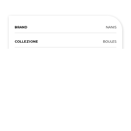
BRAND
NANIS
COLLEZIONE
BOULES
REFERENZA
OS15-609
METALLO -
ORO GIALLO
COLORE
METALLO - TIPO
ORO