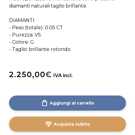
diamanti naturali taglio brillante.
DIAMANTI:
- Peso (totale): 0.05 CT
- Purezza: VS
- Colore: G
- Taglio: brillante rotondo
2.250,00
€
IVA incl.
shopping_bag
Aggiungi al carrello
diamond
Acquista subito