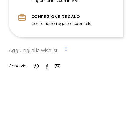
Pagamenti sicuri in SSL
redeem
CONFEZIONE REGALO
Confezione regalo disponibile
Aggiungi alla wishlist
Condividi: