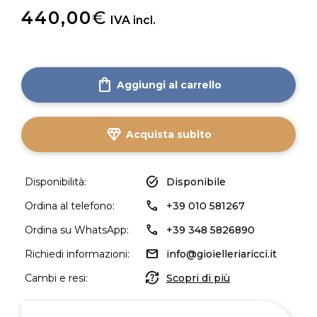
440,00
€
IVA incl.
shopping_bag
Aggiungi al carrello
diamond
Acquista subito
task_alt
Disponibilità:
Disponibile
call
Ordina al telefono:
+39 010 581267
call
Ordina su WhatsApp:
+39 348 5826890
mail
Richiedi informazioni:
info@gioielleriaricci.it
question_exchange
Cambi e resi:
Scopri di più