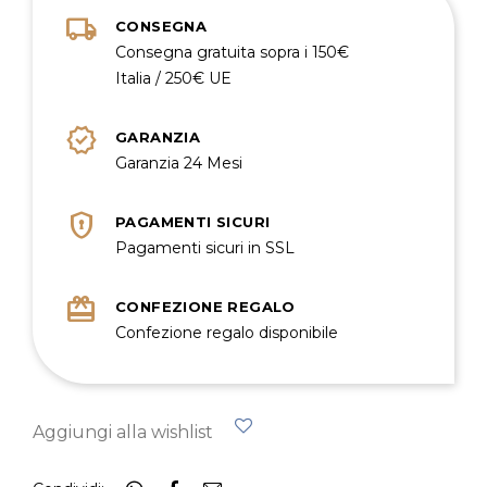
local_shipping
CONSEGNA
Consegna gratuita sopra i 150€
Italia / 250€ UE
verified
GARANZIA
Garanzia 24 Mesi
encrypted
PAGAMENTI SICURI
Pagamenti sicuri in SSL
redeem
CONFEZIONE REGALO
Confezione regalo disponibile
Aggiungi alla wishlist