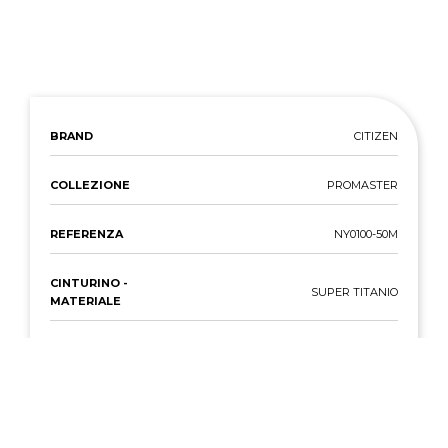
BRAND
CITIZEN
COLLEZIONE
PROMASTER
REFERENZA
NY0100-50M
CINTURINO -
SUPER TITANIO
MATERIALE
CASSA -
SUPER TITANIO
MATERIALE
CASSA - DIAMETRO
42 MM