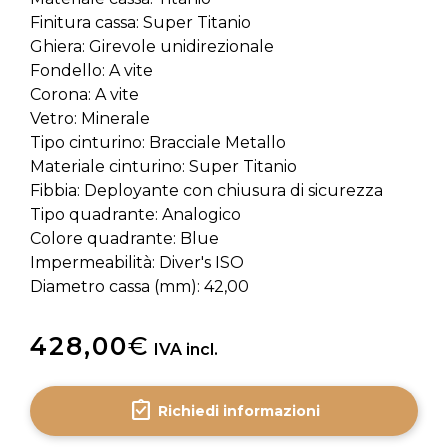
Finitura cassa: Super Titanio
Ghiera: Girevole unidirezionale
Fondello: A vite
Corona: A vite
Vetro: Minerale
Tipo cinturino: Bracciale Metallo
Materiale cinturino: Super Titanio
Fibbia: Deployante con chiusura di sicurezza
Tipo quadrante: Analogico
Colore quadrante: Blue
Impermeabilità: Diver's ISO
Diametro cassa (mm): 42,00
428,00
€
IVA incl.
assignment_turned_in
Richiedi informazioni