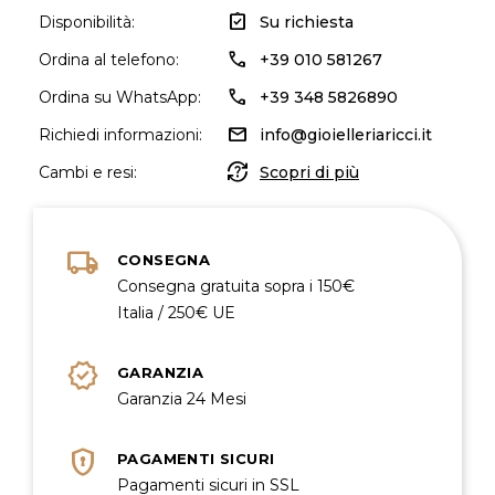
assignment_turned_in
Disponibilità:
Su richiesta
call
Ordina al telefono:
+39 010 581267
call
Ordina su WhatsApp:
+39 348 5826890
mail
Richiedi informazioni:
info@gioielleriaricci.it
question_exchange
Cambi e resi:
Scopri di più
local_shipping
CONSEGNA
Consegna gratuita sopra i 150€
Italia / 250€ UE
verified
GARANZIA
Garanzia 24 Mesi
encrypted
PAGAMENTI SICURI
Pagamenti sicuri in SSL