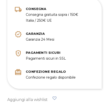
local_shipping
CONSEGNA
Consegna gratuita sopra i 150€
Italia / 250€ UE
verified
GARANZIA
Garanzia 24 Mesi
encrypted
PAGAMENTI SICURI
Pagamenti sicuri in SSL
redeem
CONFEZIONE REGALO
Confezione regalo disponibile
Aggiungi alla wishlist