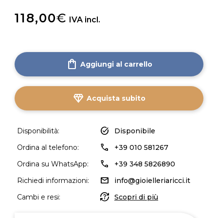
118,00
€
IVA incl.
shopping_bag
Aggiungi al carrello
diamond
Acquista subito
task_alt
Disponibilità:
Disponibile
call
Ordina al telefono:
+39 010 581267
call
Ordina su WhatsApp:
+39 348 5826890
mail
Richiedi informazioni:
info@gioielleriaricci.it
question_exchange
Cambi e resi:
Scopri di più