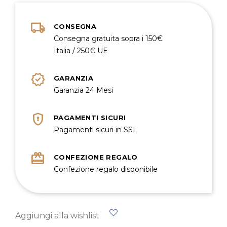
local_shipping
CONSEGNA
Consegna gratuita sopra i 150€
Italia / 250€ UE
verified
GARANZIA
Garanzia 24 Mesi
encrypted
PAGAMENTI SICURI
Pagamenti sicuri in SSL
redeem
CONFEZIONE REGALO
Confezione regalo disponibile
Aggiungi alla wishlist