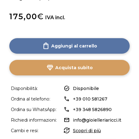
175,00
€
IVA incl.
shopping_bag
Aggiungi al carrello
diamond
Acquista subito
task_alt
Disponibilità:
Disponibile
call
Ordina al telefono:
+39 010 581267
call
Ordina su WhatsApp:
+39 348 5826890
mail
Richiedi informazioni:
info@gioielleriaricci.it
question_exchange
Cambi e resi:
Scopri di più