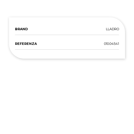
BRAND
LLADRO
REFERENZA
010.04541
SCOPRI ALTRI
PRODOTTI