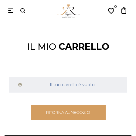
0
shopping_bag
favorite
IL MIO
CARRELLO
Il tuo carrello è vuoto.
RITORNA AL NEGOZIO